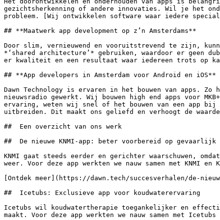
Het doorontwikkelen en onderhouden van apps is belangri
gezichtsherkenning of andere innovaties. Wil je het ond
probleem. [Wij ontwikkelen software waar iedere special
## **Maatwerk app development op z’n Amsterdams**

Door slim, vernieuwend en vooruitstrevend te zijn, kunn
*‘shared architecture’* gebruiken, waardoor er geen dub
er kwaliteit en een resultaat waar iedereen trots op ka
## **App developers in Amsterdam voor Android en iOS**

Dawn Technology is ervaren in het bouwen van apps. Zo h
nieuwsradio gewerkt. Wij bouwen high end apps voor MKB+
ervaring, weten wij snel of het bouwen van een app bij 
uitbreiden. Dit maakt ons geliefd en verhoogt de waarde
##  Een overzicht van ons werk 

##  De nieuwe KNMI-app: beter voorbereid op gevaarlijk 
KNMI gaat steeds eerder en gerichter waarschuwen, omdat
weer. Voor deze app werkten we nauw samen met KNMI en K
[Ontdek meer](https://dawn.tech/succesverhalen/de-nieuw
##  Icetubs: Exclusieve app voor koudwaterervaring 

Icetubs wil koudwatertherapie toegankelijker en effecti
maakt. Voor deze app werkten we nauw samen met Icetubs 