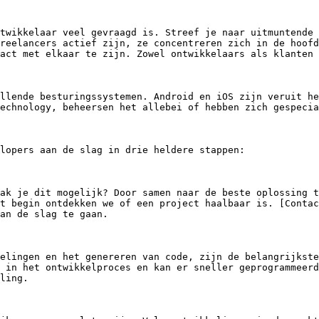
twikkelaar veel gevraagd is. Streef je naar uitmuntende 
reelancers actief zijn, ze concentreren zich in de hoofd
act met elkaar te zijn. Zowel ontwikkelaars als klanten 
llende besturingssystemen. Android en iOS zijn veruit he
echnology, beheersen het allebei of hebben zich gespecia
lopers aan de slag in drie heldere stappen:

ak je dit mogelijk? Door samen naar de beste oplossing t
t begin ontdekken we of een project haalbaar is. [Contac
an de slag te gaan.

elingen en het genereren van code, zijn de belangrijkste
 in het ontwikkelproces en kan er sneller geprogrammeerd
ling.
