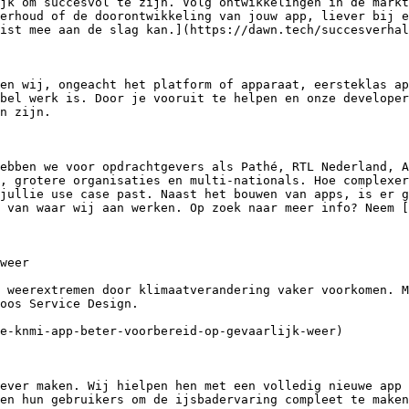
jk om succesvol te zijn. Volg ontwikkelingen in de markt
erhoud of de doorontwikkeling van jouw app, liever bij e
ist mee aan de slag kan.](https://dawn.tech/succesverhal
en wij, ongeacht het platform of apparaat, eersteklas ap
bel werk is. Door je vooruit te helpen en onze developer
n zijn.

ebben we voor opdrachtgevers als Pathé, RTL Nederland, A
, grotere organisaties en multi-nationals. Hoe complexer
jullie use case past. Naast het bouwen van apps, is er g
 van waar wij aan werken. Op zoek naar meer info? Neem [
weer 

 weerextremen door klimaatverandering vaker voorkomen. M
oos Service Design.

e-knmi-app-beter-voorbereid-op-gevaarlijk-weer) 

ever maken. Wij hielpen hen met een volledig nieuwe app 
en hun gebruikers om de ijsbadervaring compleet te maken