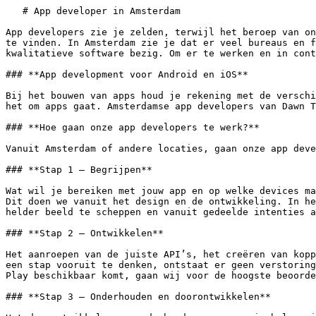
   # App developer in Amsterdam

App developers zie je zelden, terwijl het beroep van on
te vinden. In Amsterdam zie je dat er veel bureaus en f
kwalitatieve software bezig. Om er te werken en in cont
### **App development voor Android en iOS**

Bij het bouwen van apps houd je rekening met de verschi
het om apps gaat. Amsterdamse app developers van Dawn T
### **Hoe gaan onze app developers te werk?**

Vanuit Amsterdam of andere locaties, gaan onze app deve
### **Stap 1 – Begrijpen**

Wat wil je bereiken met jouw app en op welke devices ma
Dit doen we vanuit het design en de ontwikkeling. In he
helder beeld te scheppen en vanuit gedeelde intenties a
### **Stap 2 – Ontwikkelen**

Het aanroepen van de juiste API’s, het creëren van kopp
een stap vooruit te denken, ontstaat er geen verstoring
Play beschikbaar komt, gaan wij voor de hoogste beoorde
### **Stap 3 – Onderhouden en doorontwikkelen**
