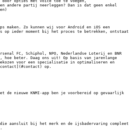
 door opties met voice toe te voegen, 
en andere partij neerleggen? Dan is dat geen enkel 
en)

ps maken. Zo kunnen wij voor Android en iOS een 
s op ieder moment bij het proces te betrekken, ontstaat 
rsenal FC, Schiphol, NPO, Nederlandse Loterij en BNR 
, hoe beter. Daag ons uit! Op basis van jarenlange 
ekozen voor een specialisatie in optimaliseren en 
contact](#contact) op.

et de nieuwe KNMI-app ben je voorbereid op gevaarlijk 
die aansluit bij het merk en de ijsbadervaring compleet 
.
